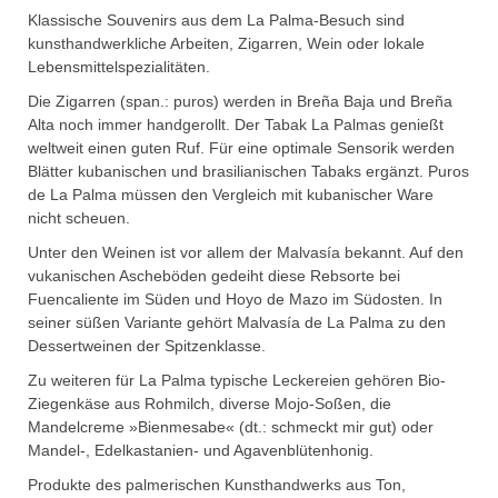
Klassische Souvenirs aus dem La Palma-Besuch sind
kunsthandwerkliche Arbeiten, Zigarren, Wein oder lokale
Lebensmittelspezialitäten.
Die Zigarren (span.: puros) werden in Breña Baja und Breña
Alta noch immer handgerollt. Der Tabak La Palmas genießt
weltweit einen guten Ruf. Für eine optimale Sensorik werden
Blätter kubanischen und brasilianischen Tabaks ergänzt. Puros
de La Palma müssen den Vergleich mit kubanischer Ware
nicht scheuen.
Unter den Weinen ist vor allem der Malvasía bekannt. Auf den
vukanischen Ascheböden gedeiht diese Rebsorte bei
Fuencaliente im Süden und Hoyo de Mazo im Südosten. In
seiner süßen Variante gehört Malvasía de La Palma zu den
Dessertweinen der Spitzenklasse.
Zu weiteren für La Palma typische Leckereien gehören Bio-
Ziegenkäse aus Rohmilch, diverse Mojo-Soßen, die
Mandelcreme »Bienmesabe« (dt.: schmeckt mir gut) oder
Mandel-, Edelkastanien- und Agavenblütenhonig.
Produkte des palmerischen Kunsthandwerks aus Ton,