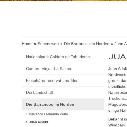
Home
Sehenswert
Die Barrancos im Norden
Juan A
JUA
Nationalpark Caldera de Taburiente
Cumbre Vieja - La Palma
Juan Adalid
Nordwesten
Biosphärenreservat Los Tiles
grenzt da
urzeitlich
Die Landschaft
Naturrese
Trockensc
Die Barrancos im Norden
Magdalena
einige Na
Barranco Fernando Porto
Bekannt is
Juan Adalid
Windpark.