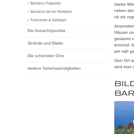
Barranco Fagundo
starke Win
neben dem 
Barranco de los Hombres
ob sie re
Franceses & Gallegos
Ansonsten 
Die Aussichtspunkte
Häuser und
gesäumt v
Strände und Bäder
knöchel- b
am nah ge
Die schönsten Orte
Vom Ort a
wird man 
weitere Sehenswürdigkeiten
BIL
BAR